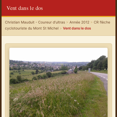
Vent dans le dos
Christian Mauduit - Coureur d'ultras
>
Année 2012
>
CR flèche
cyclotouriste du Mont St Michel
>
Vent dans le dos