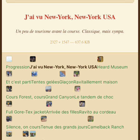
J'ai vu New-York, New-York USA
Un peu de tourisme avant la course. Classique, mais sympa.
2327 × 1547 — 637.6 KB
Progression
J'ai vu New-York, New-York USA
Heard Museum
Et c'est parti
Tentes gelées
Glaçon
Ravitaillement maison
Cours Forest, cours
Grand Canyon
Le tandem de choc
Full Gore-Tex jacket
Arrivée des filles
Ravito au cordeau
Silence, on cours
Tenue des grands jours
Camelback Ranch