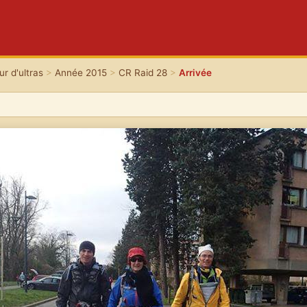
r d'ultras
>
Année 2015
>
CR Raid 28
>
Arrivée