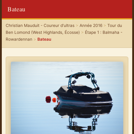
Bateau
Christian Mauduit - Coureur d'ultras
>
Année 2016
>
Tour du
Ben Lomond (West Highlands, Écosse)
>
Étape 1 : Balmaha -
Rowardennan
>
Bateau