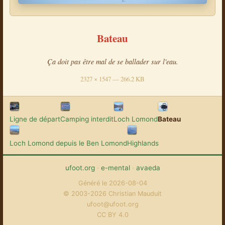
Bateau
Ça doit pas être mal de se ballader sur l'eau.
2327 × 1547 — 266.2 KB
Ligne de départ
Camping interdit
Loch Lomond
Bateau
Loch Lomond depuis le Ben Lomond
Highlands
ufoot.org
·
e-mental
·
avaeda
Généré le 2026-08-04
© 2003-2026 Christian Mauduit
ufoot@ufoot.org
CC BY 4.0