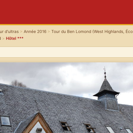
r d'ultras
>
Année 2016
>
Tour du Ben Lomond (West Highlands, Éco
d
>
Hôtel ***