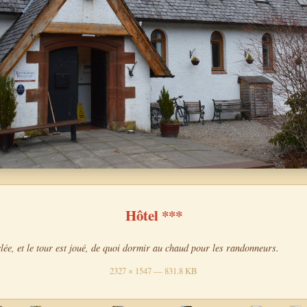
Hôtel ***
clée, et le tour est joué, de quoi dormir au chaud pour les randonneurs.
2327 × 1547 — 831.8 KB