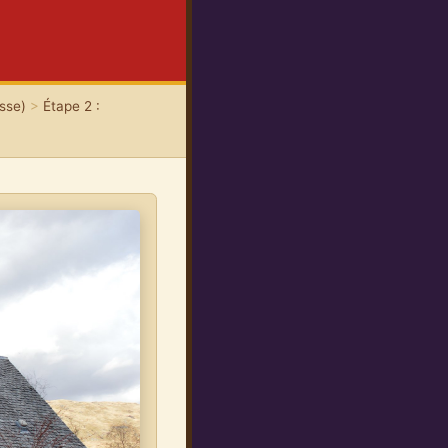
sse)
>
Étape 2 :