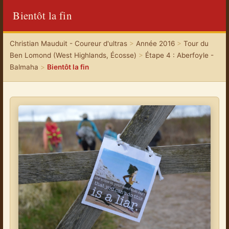
Bientôt la fin
Christian Mauduit - Coureur d'ultras
>
Année 2016
>
Tour du
Ben Lomond (West Highlands, Écosse)
>
Étape 4 : Aberfoyle -
Balmaha
>
Bientôt la fin