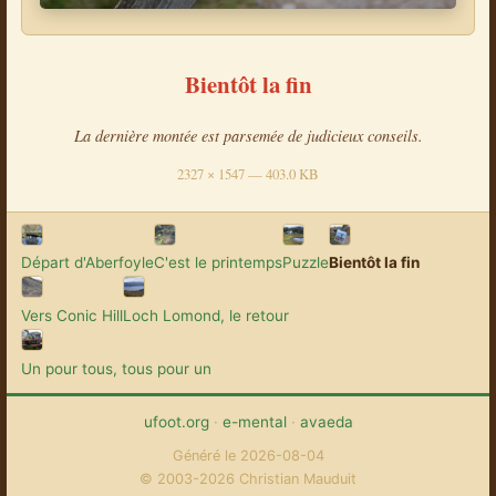
Bientôt la fin
La dernière montée est parsemée de judicieux conseils.
2327 × 1547 — 403.0 KB
Départ d'Aberfoyle
C'est le printemps
Puzzle
Bientôt la fin
Vers Conic Hill
Loch Lomond, le retour
Un pour tous, tous pour un
ufoot.org
·
e-mental
·
avaeda
Généré le 2026-08-04
© 2003-2026 Christian Mauduit