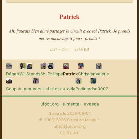
Patrick
Ah, j'aurais bien aimé partager le circuit avec toi Patrick. Je prends
ma revanche aux 6 jours, promis !
2327 × 1547 — 277.6 KB
Départ
Wil
Stands
6h
Philippe
Patrick
Christian
Valérie
Coup de mou
Vers l'infini et au-delà
Podium
dsc0007
ufoot.org
·
e-mental
·
avaeda
Généré le 2026-08-04
© 2003-2026 Christian Mauduit
ufoot@ufoot.org
CC BY 4.0