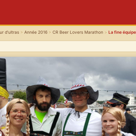
r d'ultras
>
Année 2016
>
CR Beer Lovers Marathon
>
La fine équip