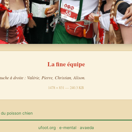
La fine équipe
uche à droite : Valérie, Pierre, Christian, Alison.
1478 × 831 — 240.3 KB
 du poisson chien
ufoot.org
·
e-mental
·
avaeda