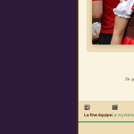
De ga
La fine équipe
Le mystère