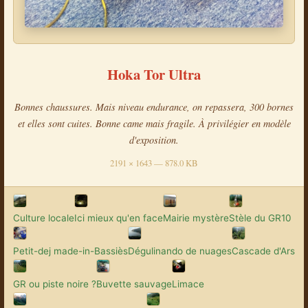
Hoka Tor Ultra
Bonnes chaussures. Mais niveau endurance, on repassera, 300 bornes
et elles sont cuites. Bonne came mais fragile. À privilégier en modèle
d'exposition.
2191 × 1643 — 878.0 KB
Culture locale
Ici mieux qu'en face
Mairie mystère
Stèle du GR10
Petit-dej made-in-Bassiès
Dégulinando de nuages
Cascade d'Ars
GR ou piste noire ?
Buvette sauvage
Limace