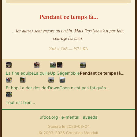
Pendant ce temps là...
...les autres sont encore au turbin. Mais l'arrivée n'est pas loin,
courage les amis.
2048 × 1365 — 397.1 KB
La fine équipe
La quille
Up
Gégémobile
Pendant ce temps là...
Et hop.
La der des der
Down
Ooon n'est pas fatigués...
Tout est bien...
ufoot.org
·
e-mental
·
avaeda
Généré le 2026-08-04
© 2003-2026 Christian Mauduit