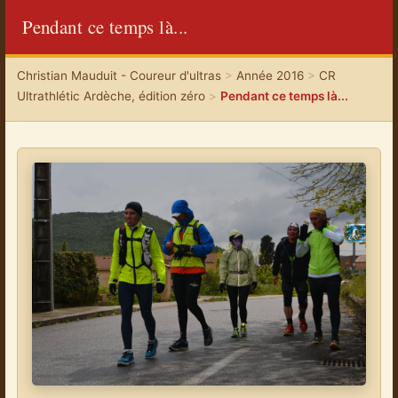
Pendant ce temps là...
Christian Mauduit - Coureur d'ultras
>
Année 2016
>
CR
Ultrathlétic Ardèche, édition zéro
>
Pendant ce temps là...