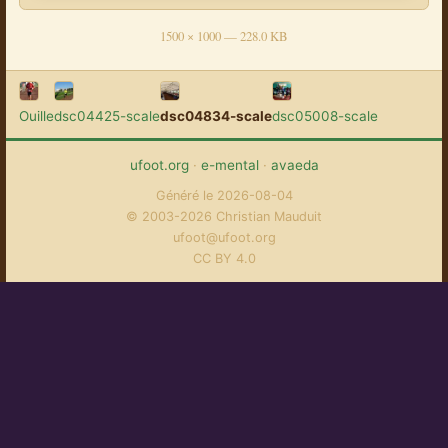
1500 × 1000 — 228.0 KB
Ouille
dsc04425-scale
dsc04834-scale
dsc05008-scale
ufoot.org
·
e-mental
·
avaeda
Généré le 2026-08-04
© 2003-2026 Christian Mauduit
ufoot@ufoot.org
CC BY 4.0