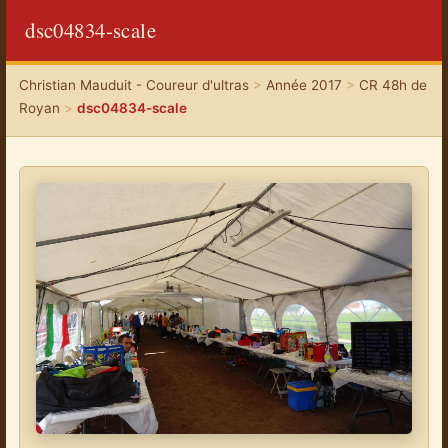
dsc04834-scale
Christian Mauduit - Coureur d'ultras
>
Année 2017
>
CR 48h de
Royan
>
dsc04834-scale