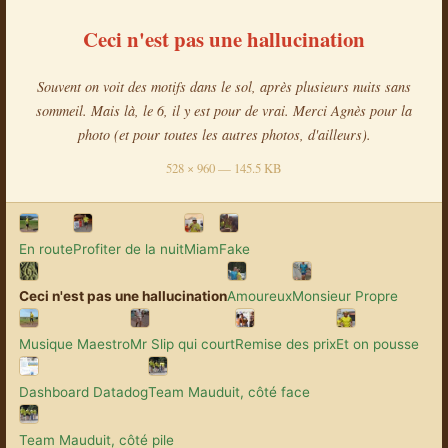
Ceci n'est pas une hallucination
Souvent on voit des motifs dans le sol, après plusieurs nuits sans
sommeil. Mais là, le 6, il y est pour de vrai. Merci Agnès pour la
photo (et pour toutes les autres photos, d'ailleurs).
528 × 960 — 145.5 KB
En route
Profiter de la nuit
Miam
Fake
Ceci n'est pas une hallucination
Amoureux
Monsieur Propre
Musique Maestro
Mr Slip qui court
Remise des prix
Et on pousse
Dashboard Datadog
Team Mauduit, côté face
Team Mauduit, côté pile