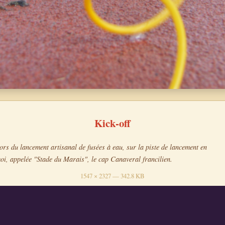
Kick-off
lors du lancement artisanal de fusées à eau, sur la piste de lancement en
oi, appelée "Stade du Marais", le cap Canaveral francilien.
1547 × 2327 — 342.8 KB
s ramollos
Kick-off
RAAM Logo