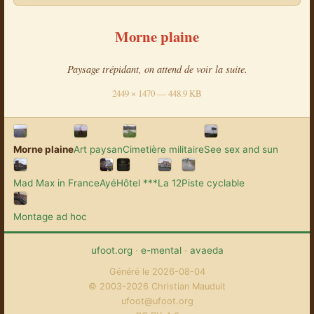
Morne plaine
Paysage trépidant, on attend de voir la suite.
2449 × 1470 — 448.9 KB
Morne plaine
Art paysan
Cimetière militaire
See sex and sun
Mad Max in France
Ayé
Hôtel ***
La 12
Piste cyclable
Montage ad hoc
ufoot.org
·
e-mental
·
avaeda
Généré le 2026-08-04
© 2003-2026 Christian Mauduit
ufoot@ufoot.org