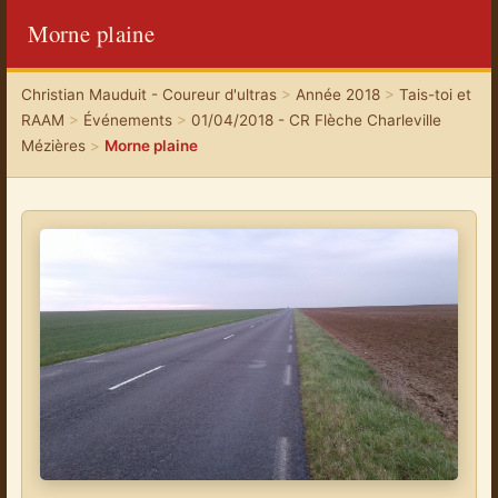
Morne plaine
Christian Mauduit - Coureur d'ultras
>
Année 2018
>
Tais-toi et
RAAM
>
Événements
>
01/04/2018 - CR Flèche Charleville
Mézières
>
Morne plaine