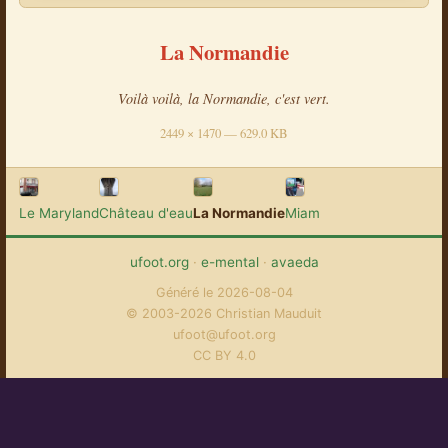
La Normandie
Voilà voilà, la Normandie, c'est vert.
2449 × 1470 — 629.0 KB
Le Maryland
Château d'eau
La Normandie
Miam
ufoot.org
·
e-mental
·
avaeda
Généré le 2026-08-04
© 2003-2026 Christian Mauduit
ufoot@ufoot.org
CC BY 4.0