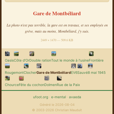
Gare de Montbéliard
La photo n'est pas terrible, la gare est en travaux, et ses employés en
grève, mais au moins, Montbéliard, j'y suis.
2449 × 1470 — 509.6 KB
Oasis
Côte d'Or
Double ration
Tout le monde à l'usine
Frontière
Rougemont
Clocher
Gare de Montbéliard
EV6
Sauvé
8 mai 1945
Chource
Fête du cochon
Dolmen
Rue de la Paix
ufoot.org
·
e-mental
·
avaeda
Généré le 2026-08-04
© 2003-2026 Christian Mauduit