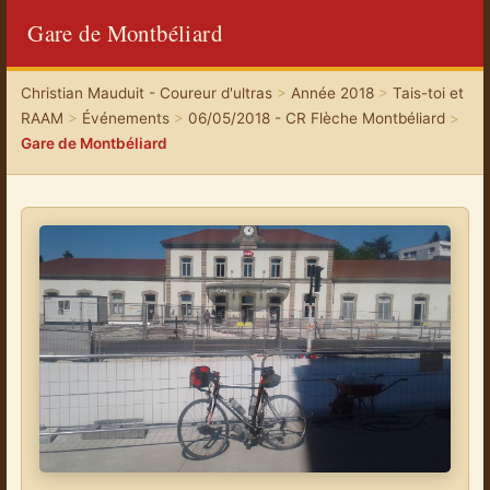
Gare de Montbéliard
Christian Mauduit - Coureur d'ultras
>
Année 2018
>
Tais-toi et
RAAM
>
Événements
>
06/05/2018 - CR Flèche Montbéliard
>
Gare de Montbéliard