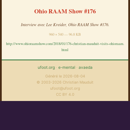
Ohio RAAM Show #176
Interview avec Lee Kreider, Ohio RAAM Show #176.
960 × 540 — 96.8 KB
http://www.ohioraamshow.com/2018/01/176-christian-mauduit-visits-ohioraam.
html
ufoot.org
·
e-mental
·
avaeda
Généré le 2026-08-04
© 2003-2026 Christian Mauduit
ufoot@ufoot.org
CC BY 4.0