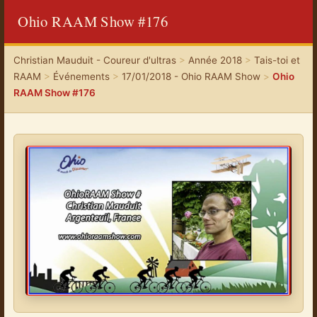
Ohio RAAM Show #176
Christian Mauduit - Coureur d'ultras
>
Année 2018
>
Tais-toi et
RAAM
>
Événements
>
17/01/2018 - Ohio RAAM Show
>
Ohio
RAAM Show #176