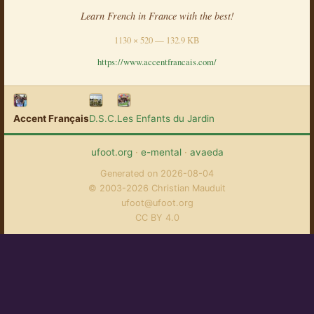
Learn French in France with the best!
1130 × 520 — 132.9 KB
https://www.accentfrancais.com/
Accent Français
D.S.C.
Les Enfants du Jardin
ufoot.org
·
e-mental
·
avaeda
Generated on 2026-08-04
© 2003-2026 Christian Mauduit
ufoot@ufoot.org
CC BY 4.0