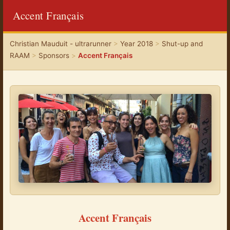
Accent Français
Christian Mauduit - ultrarunner
>
Year 2018
>
Shut-up and
RAAM
>
Sponsors
>
Accent Français
Accent Français