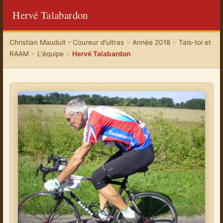
Hervé Talabardon
Christian Mauduit - Coureur d'ultras
>
Année 2018
>
Tais-toi et
RAAM
>
L'équipe
>
Hervé Talabardon