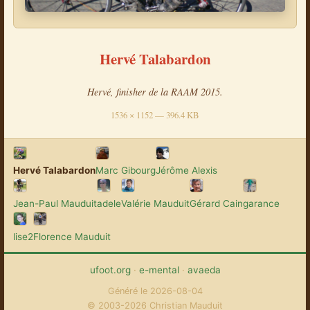
Hervé Talabardon
Hervé, finisher de la RAAM 2015.
1536 × 1152 — 396.4 KB
Hervé Talabardon
Marc Gibourg
Jérôme Alexis
Jean-Paul Mauduit
adele
Valérie Mauduit
Gérard Cain
garance
lise2
Florence Mauduit
ufoot.org
·
e-mental
·
avaeda
Généré le 2026-08-04
© 2003-2026 Christian Mauduit