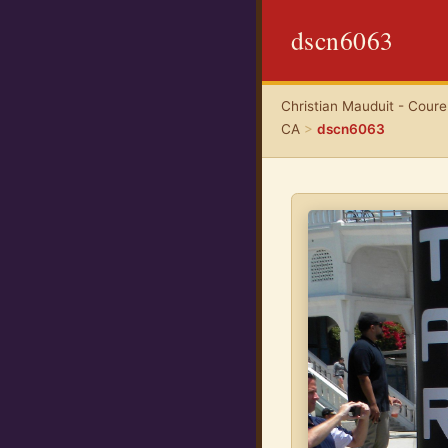
dscn6063
Christian Mauduit - Coureu
CA
>
dscn6063