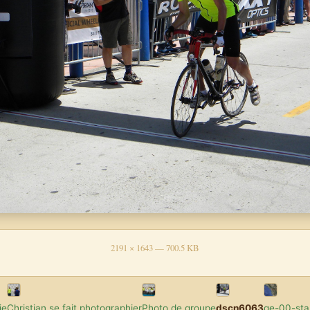
2191 × 1643 — 700.5 KB
ie
Christian se fait photographier
Photo de groupe
dscn6063
ge-00-sta