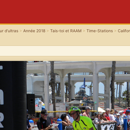
r d'ultras
>
Année 2018
>
Tais-toi et RAAM
>
Time-Stations
>
Califo