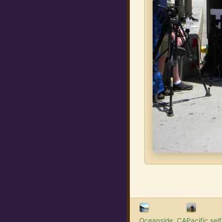
Oceanside, CA
Pacific self