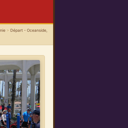
rnie
>
Départ - Oceanside,