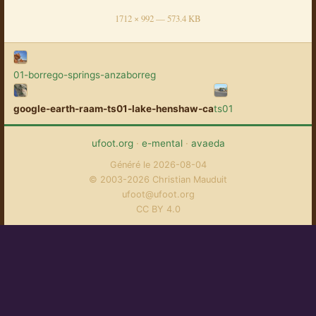
1712 × 992 — 573.4 KB
01-borrego-springs-anzaborreg
google-earth-raam-ts01-lake-henshaw-ca
ts01
ufoot.org
·
e-mental
·
avaeda
Généré le 2026-08-04
© 2003-2026 Christian Mauduit
ufoot@ufoot.org
CC BY 4.0