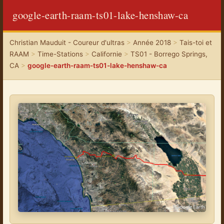
google-earth-raam-ts01-lake-henshaw-ca
Christian Mauduit - Coureur d'ultras
>
Année 2018
>
Tais-toi et
RAAM
>
Time-Stations
>
Californie
>
TS01 - Borrego Springs,
CA
>
google-earth-raam-ts01-lake-henshaw-ca