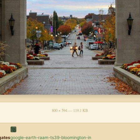
800 × 594 — 119.1 KB
gates
google-earth-raam-ts39-bloomington-in