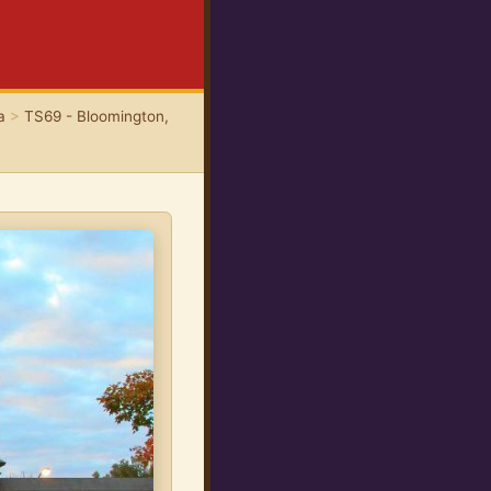
a
>
TS69 - Bloomington,