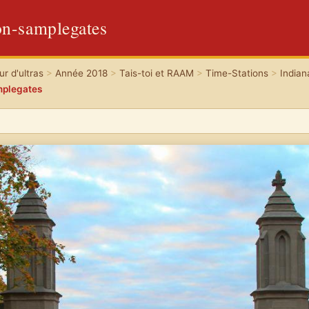
n-samplegates
r d'ultras
>
Année 2018
>
Tais-toi et RAAM
>
Time-Stations
>
Indian
mplegates