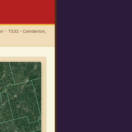
ri
>
TS32 - Camdenton,