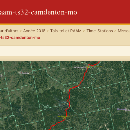
-raam-ts32-camdenton-mo
r d'ultras
>
Année 2018
>
Tais-toi et RAAM
>
Time-Stations
>
Missou
m-ts32-camdenton-mo