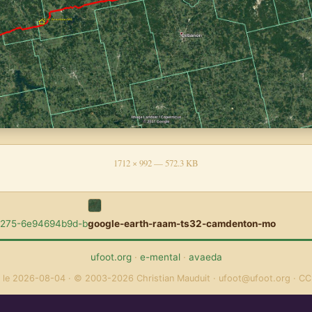
1712 × 992 — 572.3 KB
275-6e94694b9d-b
google-earth-raam-ts32-camdenton-mo
ufoot.org
·
e-mental
·
avaeda
 le 2026-08-04
© 2003-2026 Christian Mauduit
ufoot@ufoot.org
CC