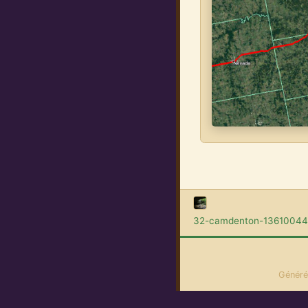
32-camdenton-13610044
Généré