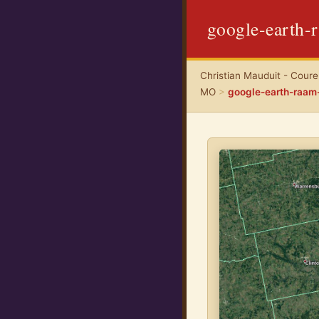
google-earth
Christian Mauduit - Coureu
MO
>
google-earth-raa