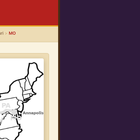
ri
>
MO