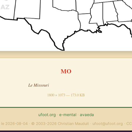
MO
Le Missouri
1800 × 1073 — 173.0 KB
ufoot.org
·
e-mental
·
avaeda
 le 2026-08-04
© 2003-2026 Christian Mauduit
ufoot@ufoot.org
CC