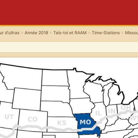
r d'ultras
>
Année 2018
>
Tais-toi et RAAM
>
Time-Stations
>
Missou