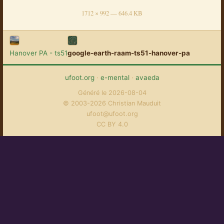
1712 × 992 — 646.4 KB
Hanover PA - ts51
google-earth-raam-ts51-hanover-pa
ufoot.org
·
e-mental
·
avaeda
Généré le 2026-08-04
© 2003-2026 Christian Mauduit
ufoot@ufoot.org
CC BY 4.0