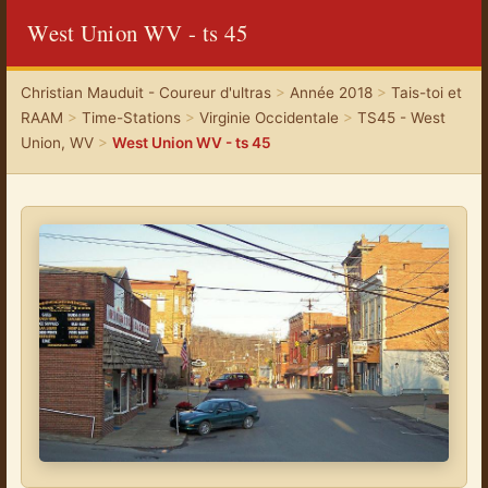
West Union WV - ts 45
Christian Mauduit - Coureur d'ultras
>
Année 2018
>
Tais-toi et
RAAM
>
Time-Stations
>
Virginie Occidentale
>
TS45 - West
Union, WV
>
West Union WV - ts 45