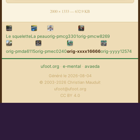
2000 × 1333 — 632.9 KB
Le squelette
La peau
orig-pmcg3301
orig-pmcw8269
orig-pmda6115
orig-pmec0240
orig-xxxx16666
orig-yyyy12574
ufoot.org
·
e-mental
·
avaeda
Généré le 2026-08-04
© 2003-2026 Christian Mauduit
ufoot@ufoot.org
CC BY 4.0