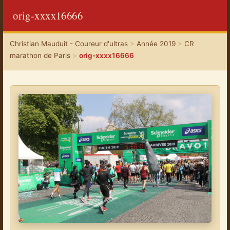
orig-xxxx16666
Christian Mauduit - Coureur d'ultras
>
Année 2019
>
CR
marathon de Paris
>
orig-xxxx16666