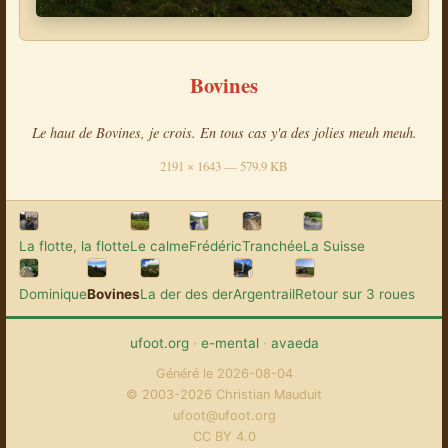
Bovines
Le haut de Bovines, je crois. En tous cas y'a des jolies meuh meuh.
2191 × 1643 — 579.9 KB
La flotte, la flotte
Le calme
Frédéric
Tranchée
La Suisse
Dominique
Bovines
La der des der
Argentrail
Retour sur 3 roues
ufoot.org
·
e-mental
·
avaeda
Généré le 2026-08-04
© 2003-2026 Christian Mauduit
ufoot@ufoot.org
CC BY 4.0