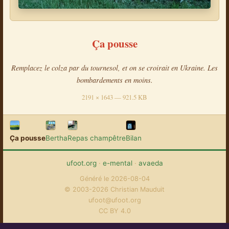
Ça pousse
Remplacez le colza par du tournesol, et on se croirait en Ukraine. Les
bombardements en moins.
2191 × 1643 — 921.5 KB
Ça pousse
Bertha
Repas champêtre
Bilan
ufoot.org
·
e-mental
·
avaeda
Généré le 2026-08-04
© 2003-2026 Christian Mauduit
ufoot@ufoot.org
CC BY 4.0