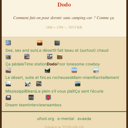
Dodo
Comment fait-on pour dormir sans camping-car ? Comme ça.
2486 × 1398 — 503.9 KB
See, sex and sun
Le désert
Il fait beau et (surtout) chaud
Ça pédale
Time station
Dodo
Poor lonesome cowboy
Le désert, suite et fin
Les rocheuses
Miam-miam
Ravitaillement
Mississippi
Bikers
Le plein s'il vous plaît
Ça sent l'écurie
Dream team
Interview
raambox
ufoot.org
·
e-mental
·
avaeda
Généré le 2026-08-04