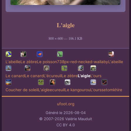
L'aigle
800 × 600 — 106.1 KB
L'abeille
Le zèbre
Le poisson
738px-red-necked-wallaby
L'abeille
Le canard
Le canard
L'écureuil
Le zèbre
L'aigle
L'ours
Coucher de soleil
L'aigle
ecureuil
Le kangourou
L'ours
setomkhire
ufoot.org
Généré le 2026-08-04
© 2007-2026 Valérie Mauduit
CC BY 4.0