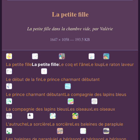
La petite fille
La petite fille dans la chambre vide, par Valérie
1647 × 1058 — 193.5 KB
La petite fille
La petite fille
Le coq et l'âne
Le loup
Le raton laveur
Le début de la fin
Le prince charmant débutant
Le prince charmant débutant
La compagnie des lapins bleus
La compagnie des lapins bleus
Les oiseaux
Les oiseaux
L'autruche
La sorcière
La sorcière
Les baleines de parapluie
Les baleines de parapluie
Le hérisson
Le hérisson
Le hérisson