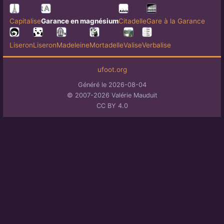
Capitalise
Garance en magnésium
Citadelle
Gare à la Garance
Liseron
Liseron
Madeleine
Mortadelle
Valise
Verbalise
ufoot.org
Généré le 2026-08-04
© 2007-2026 Valérie Mauduit
CC BY 4.0