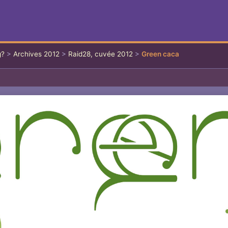
g?
>
Archives 2012
>
Raid28, cuvée 2012
>
Green caca