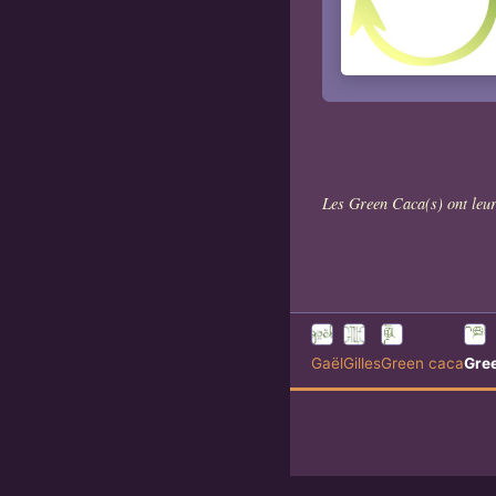
Les Green Caca(s) ont leur
Gaël
Gilles
Green caca
Gre