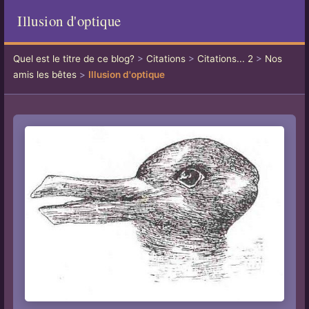
Illusion d'optique
Quel est le titre de ce blog?
>
Citations
>
Citations... 2
>
Nos
amis les bêtes
>
Illusion d'optique