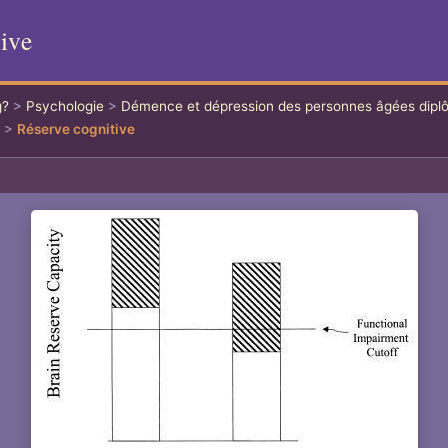
ive
g?
>
Psychologie
>
Démence et dépression des personnes âgées dip
2
>
Réserve cognitive