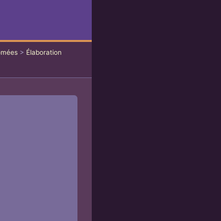
lômées
>
Élaboration