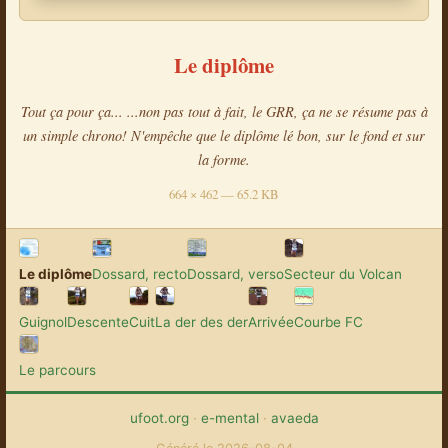
Le diplôme
Tout ça pour ça... ...non pas tout à fait, le GRR, ça ne se résume pas à
un simple chrono! N'empêche que le diplôme lé bon, sur le fond et sur
la forme.
664 × 462 — 65.2 KB
Le diplôme
Dossard, recto
Dossard, verso
Secteur du Volcan
Guignol
Descente
Cuit
La der des der
Arrivée
Courbe FC
Le parcours
ufoot.org
·
e-mental
·
avaeda