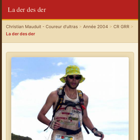
La der des der
Christian Mauduit - Coureur d'ultras
>
Année 2004
>
CR GRR
>
La der des der