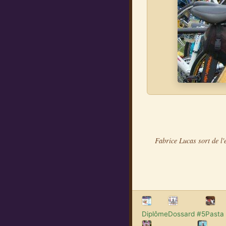
Fabrice Lucas sort de l
Diplôme
Dossard #5
Pasta