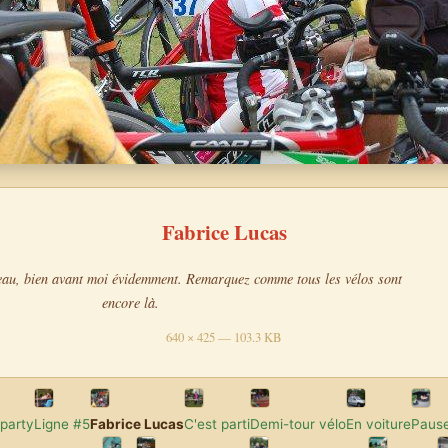
Fabrice Lucas
'eau, bien avant moi évidemment. Remarquez comme tous les vélos sont
encore là.
640 × 425 — 103.3 KB
 party
Ligne #5
Fabrice Lucas
C'est parti
Demi-tour vélo
En voiture
Pause