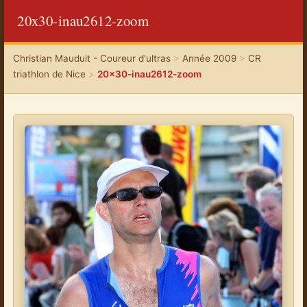
20x30-inau2612-zoom
Christian Mauduit - Coureur d'ultras
>
Année 2009
>
CR
triathlon de Nice
>
20x30-inau2612-zoom