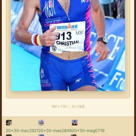
480 × 720 — 84.3 KB
20x30-inac2921
20x30-inae2849
20x30-inag0719