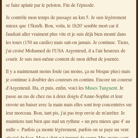
se faire aplatir par le peloton. Fin de l'épisode.
Je contrôle mon temps de passage au km 5. Je suis légèrement
mieux que 15km/h. Bon, voila, le 1h20' semble mort car il
faudrait aller vraiment plus vite et je suis déjà bien monté dans
les tours (150 au cardio) mais sait-on jamais. Je continue. Tiens,
j'ai croisé Mohamed de l'USA Argenteuil, il a l'air heureux de
courir. Je suis moi-même content de mon début de journée.
Il y a maintenant moins foule (au moins, ça ne bloque plus) mais
je continue à doubler des coureurs en continu. Encore un coureur
d'Argenteuil. Ha, et puis, enfin, voici les
Muses Tanguent
. Je
passe au ras de chez ras à deux doigts d'Anne-Sophie et leur
envoie un baiser avec la main mais elles sont trop concentrées sur
leur morceau. Bon, tant pis, j'ai pas trop envie de m'arrêter. Je
maintiens tant bien que mal un rythme « un peu mieux que 4' au
mille ». Parfois ça monte légèrement, parfois on se paye un vent
glacial de face. Mon t-shirt est trempé de sueur. Mes mains sont