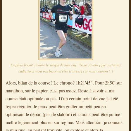
En plein boom! J'adore le slogan de Saucony: "Nous savons [que certaines
addictions n'ont pas besoin d'être traitées] car nous courons" ;)
Alors, bilan de la course? Le chrono? 1h21'45". Pour 2h50' sur
marathon, sur le papier, c'est pas assez. Reste à savoir si ma
course était optimale ou pas. D'un certain point de vue j'ai été
hyper régulier. Je peux peut-être gratter un petit peu en
optimisant le départ (pas de slalom!) et j'aurais peut-être pu me
mettre légèrement plus en sur-régime. Mais attention, je connais
la musique, en partant trop vite, on explose et alors là,