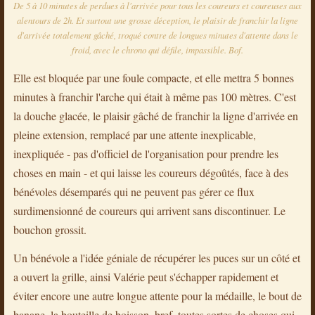
De 5 à 10 minutes de perdues à l'arrivée pour tous les coureurs et coureuses aux
alentours de 2h. Et surtout une grosse déception, le plaisir de franchir la ligne
d'arrivée totalement gâché, troqué contre de longues minutes d'attente dans le
froid, avec le chrono qui défile, impassible. Bof.
Elle est bloquée par une foule compacte, et elle mettra 5 bonnes
minutes à franchir l'arche qui était à même pas 100 mètres. C'est
la douche glacée, le plaisir gâché de franchir la ligne d'arrivée en
pleine extension, remplacé par une attente inexplicable,
inexpliquée - pas d'officiel de l'organisation pour prendre les
choses en main - et qui laisse les coureurs dégoûtés, face à des
bénévoles désemparés qui ne peuvent pas gérer ce flux
surdimensionné de coureurs qui arrivent sans discontinuer. Le
bouchon grossit.
Un bénévole a l'idée géniale de récupérer les puces sur un côté et
a ouvert la grille, ainsi Valérie peut s'échapper rapidement et
éviter encore une autre longue attente pour la médaille, le bout de
banane, la bouteille de boisson, bref, toutes sortes de choses qui