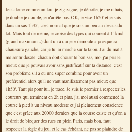
Je slalome comme un fou, je zig-zague, je déboîte, je me rabats,
je double je double, je n'arrête pas. OK, je vise 1h20' et je suis
dans un sas 1h35', c'est normal que je sois un peu au-dessus du
lot. Mais tout de même, je croise des types qui courent à 11km/h
(grand maximum...) dont un à qui je « démoule » presque sa
chaussure gauche, car je lui ai marché sur le talon. J'ai du mal à
me sentir désolé, chacun doit choisir le bon sas, moi j'ai pris le
mieux que je pouvais avoir sans justificatif sur la distance, c'est
son problème s'il a eu une super combine pour avoir un
préférentiel alors qu'il ne vaut manifestement pas mieux que
1h50'. Tant pis pour lui, je trace. Je suis le premier à respecter les
coureurs qui terminent en 2h et plus, j'ai moi aussi commencé la
course à pied à un niveau modeste et j'ai pleinement conscience
que c'est grâce aux 20000 derniers que la course existe et qu'on a
le droit de bloquer des rues en plein Paris, mais bon, faut
respecter la règle du jeu, et le cas échéant, ne pas se plaindre de