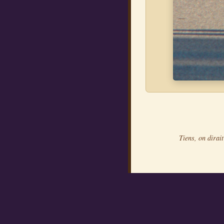
Tiens, on dirait
Le team de choc
Gilbert
Ta