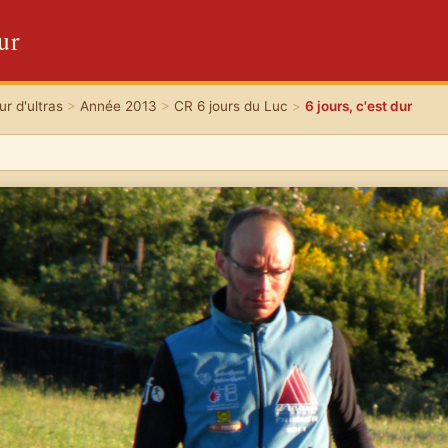
dur
r d'ultras
>
Année 2013
>
CR 6 jours du Luc
>
6 jours, c'est dur