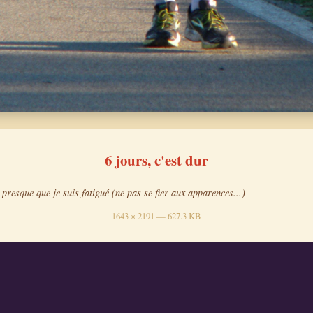
6 jours, c'est dur
 presque que je suis fatigué (ne pas se fier aux apparences...)
1643 × 2191 — 627.3 KB
ble de ravitaillement
Tout va bien
6 jours, c'est dur
Mains innocentes
ufoot.org
·
e-mental
·
avaeda