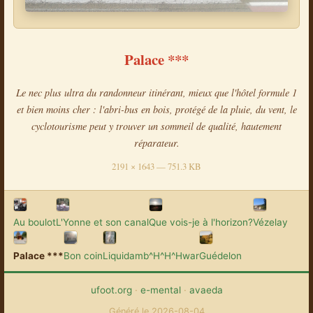
Palace ***
Le nec plus ultra du randonneur itinérant, mieux que l'hôtel formule 1
et bien moins cher : l'abri-bus en bois, protégé de la pluie, du vent, le
cyclotourisme peut y trouver un sommeil de qualité, hautement
réparateur.
2191 × 1643 — 751.3 KB
Au boulot
L'Yonne et son canal
Que vois-je à l'horizon?
Vézelay
Palace ***
Bon coin
Liquidamb^H^H^Hwar
Guédelon
ufoot.org
·
e-mental
·
avaeda
Généré le 2026-08-04