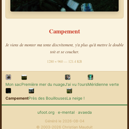
Campement
Je viens de monter ma tente discrètement, y'a plus qu'à mettre le double
toit et se coucher.
1280 × 960 — 121.4 KB
Mon sac
Première mer du nuage
J'ai vu l'ours
Méridienne verte
Campement
Près des Bouillouses
La neige !
ufoot.org
·
e-mental
·
avaeda
Généré le 2026-08-04
© 2003-2026 Christian Mauduit