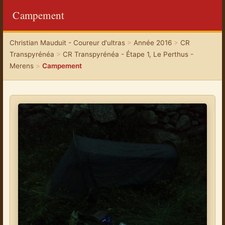
Campement
Christian Mauduit - Coureur d'ultras
>
Année 2016
>
CR
Transpyrénéa
>
CR Transpyrénéa - Étape 1, Le Perthus -
Merens
>
Campement