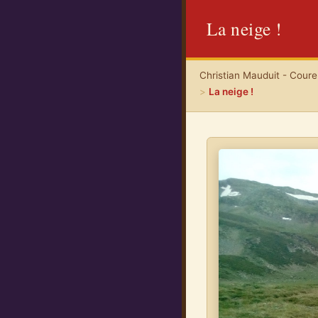
La neige !
Christian Mauduit - Coureu
>
La neige !