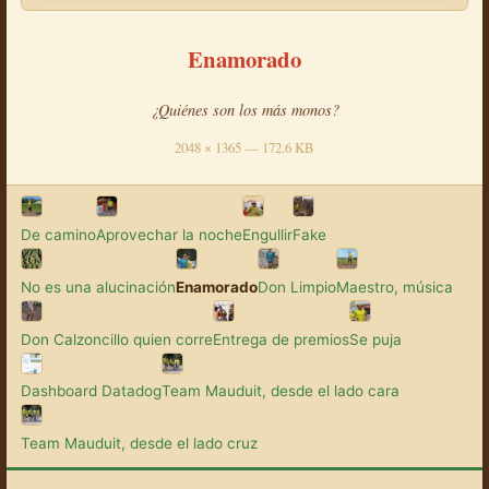
Enamorado
¿Quiénes son los más monos?
2048 × 1365 — 172.6 KB
De camino
Aprovechar la noche
Engullir
Fake
No es una alucinación
Enamorado
Don Limpio
Maestro, música
Don Calzoncillo quien corre
Entrega de premios
Se puja
Dashboard Datadog
Team Mauduit, desde el lado cara
Team Mauduit, desde el lado cruz