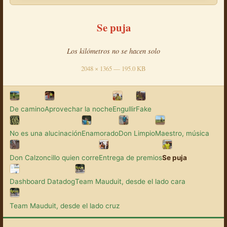
Se puja
Los kilómetros no se hacen solo
2048 × 1365 — 195.0 KB
De camino
Aprovechar la noche
Engullir
Fake
No es una alucinación
Enamorado
Don Limpio
Maestro, música
Don Calzoncillo quien corre
Entrega de premios
Se puja
Dashboard Datadog
Team Mauduit, desde el lado cara
Team Mauduit, desde el lado cruz