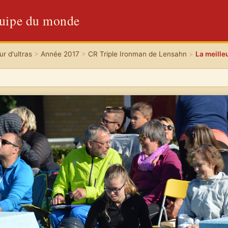
quipe du monde
r d'ultras
>
Année 2017
>
CR Triple Ironman de Lensahn
>
La meille