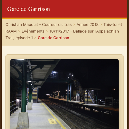
Gare de Garrison
Christian Mauduit - Coureur d'ultras
>
Année 2018
>
Tais-toi et
RAAM
>
Événements
>
10/11/2017 - Ballade sur l'Appalachian
Trail, épisode 1
>
Gare de Garrison