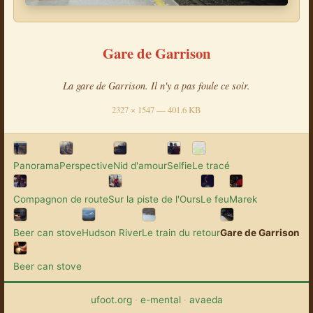
Gare de Garrison
La gare de Garrison. Il n'y a pas foule ce soir.
2327 × 1547 — 401.6 KB
Panorama
Perspective
Nid d'amour
Selfie
Le tracé
Compagnon de route
Sur la piste de l'Ours
Le feu
Marek
Beer can stove
Hudson River
Le train du retour
Gare de Garrison
Beer can stove
ufoot.org
·
e-mental
·
avaeda