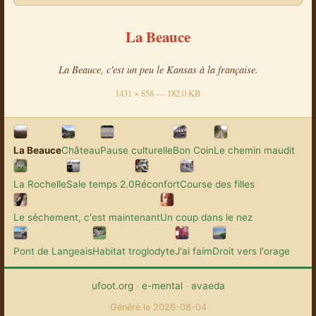
La Beauce
La Beauce, c'est un peu le Kansas à la française.
1431 × 858 — 182.0 KB
La Beauce
Château
Pause culturelle
Bon Coin
Le chemin maudit
La Rochelle
Sale temps 2.0
Réconfort
Course des filles
Le séchement, c'est maintenant
Un coup dans le nez
Pont de Langeais
Habitat troglodyte
J'ai faim
Droit vers l'orage
ufoot.org
·
e-mental
·
avaeda
Généré le 2026-08-04